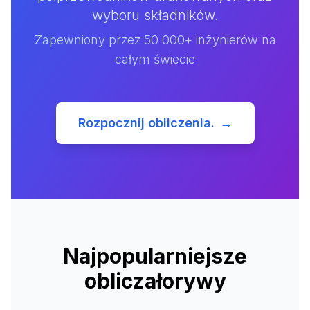
wyboru składników.
Zapewniony przez 50 000+ inżynierów na
całym świecie
Rozpocznij obliczenia.
→
Najpopularniejsze
obliczałorywy