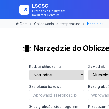
LSCSC
LS
Urządzenia Elektryczne
Kalkulator Centrum
Dom
Oblicowania
temperature
heat-sink
Narzędzie do Oblicz
Rodzaj chłodzenia
Zakładnik
Szerokość bazowa mm
Baza grubo
Słico grubości cieplnego mm
Przestrzen 