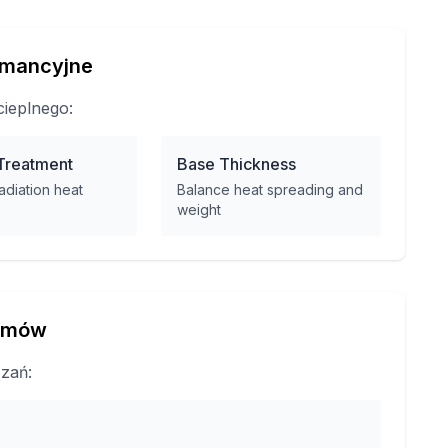
rmancyjne
ieplnego:
Treatment
Base Thickness
adiation heat
Balance heat spreading and
weight
lemów
zań: