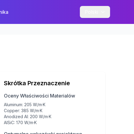
nika
Polski
Skrótka Przeznaczenie
Oceny Właściwości Materialów
Aluminum
:
205 W/m·K
Copper
:
385 W/m·K
Anodized Al
:
200 W/m·K
AlSiC
:
170 W/m·K