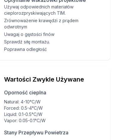
Optymalne wskazówki projektowe
Używaj odpowiednich materiałów
cieplorozpryskiwających TIM.
Zrównoważenie krawędzi z prądem
odwrotnym
Uwagaj o gęstości finów
Sprawdź siłę montażu.
Poprawna odległość
Wartości Zwykle Używane
Oporność cieplna
Natural
:
4-10°C/W
Forced
:
0.5-4°C/W
Liquid
:
0.1-0.5°C/W
Vapor
:
0.05-0.1°C/W
Stany Przepływu Powietrza