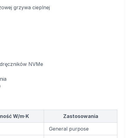
owej grzywa cieplnej
odręczników NVMe
nia
0
ność W/m·K
Zastosowania
General purpose