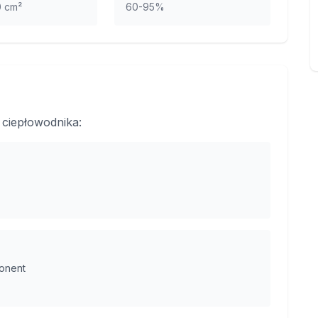
0 cm²
60-95%
ciepłowodnika:
onent