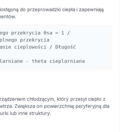
dostępną do przeprowadzki ciepła i zapewniają
nentów.
ego przekrycia θsa = 1 /
plnego przekrycia
anie cieplowości / Długość
larniane - theta cieplarniana
ządzeniem chłodzącym, który przesył ciepło z
trza. Zwiększa on powierzchnię peryferyjną dla
ki lub inne struktury.