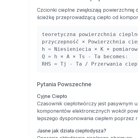
Czcionki cieplne zwiększają powierzchnię 
ścieżkę przeprowadzącą ciepło od kompo
teoretyczna powierzchnia ciepln
przyczepność × Powierzchnia cie
h = Niesieniecia × K × pomiarow
Q = h × A × Ts - Ta becomes:
RHS = Tj - Ta / Przerwania ciep
Pytania Powszechne
Cyjne Ciepło
Czasownik ciepłotwórczy jest pasywnym ur
komponentów elektronicznych wokół powie
lepszego dysponowania ciepłem poprzez rur
Jasne jak działa ciepłodysza?