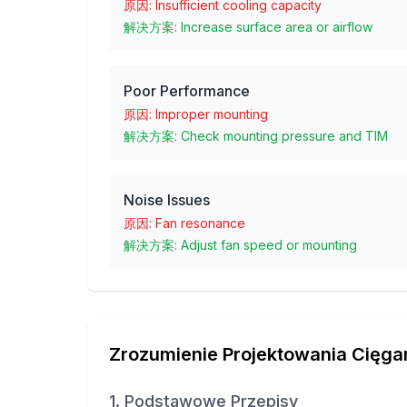
原因:
Insufficient cooling capacity
解决方案:
Increase surface area or airflow
Poor Performance
原因:
Improper mounting
解决方案:
Check mounting pressure and TIM
Noise Issues
原因:
Fan resonance
解决方案:
Adjust fan speed or mounting
Zrozumienie Projektowania Cięga
1. Podstawowe Przepisy