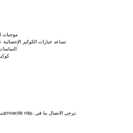
موجبات ال
تساعد خيارات الكوكيز الإحصائية 
التماسات 
كوكبا
إنك يمكن أن تتعرف على أي أسئلة liênتية بشأن سياسةprivacité này، يرجى الاتصال بنا في: