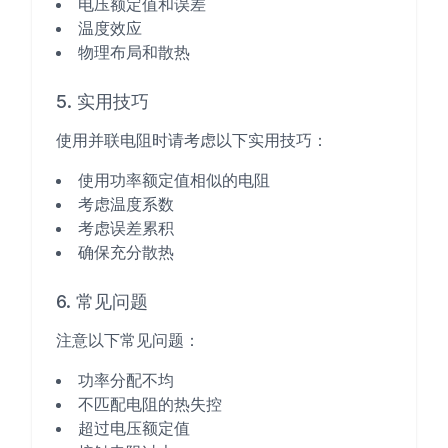
电压额定值和误差
温度效应
物理布局和散热
5. 实用技巧
使用并联电阻时请考虑以下实用技巧：
使用功率额定值相似的电阻
考虑温度系数
考虑误差累积
确保充分散热
6. 常见问题
注意以下常见问题：
功率分配不均
不匹配电阻的热失控
超过电压额定值