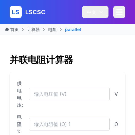
LS
LSCSC
中文
首页
计算器
电阻
parallel
并联电阻计算器
供
电
V
电
压
:
电
阻
Ω
1
: