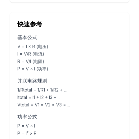
快速参考
基本公式
V = I × R (电压)
I = V/R (电流)
R = V/I (电阻)
P = V × I (功率)
并联电路规则
1/Rtotal = 1/R1 + 1/R2 + ...
Itotal = I1 + I2 + I3 + ...
Vtotal = V1 = V2 = V3 = ...
功率公式
P = V × I
P = I² × R