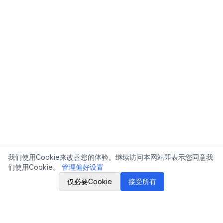
我们使用Cookie来改善您的体验。继续访问本网站即表示您同意我
们使用Cookie。
管理偏好设置
仅必要Cookie
接受所有