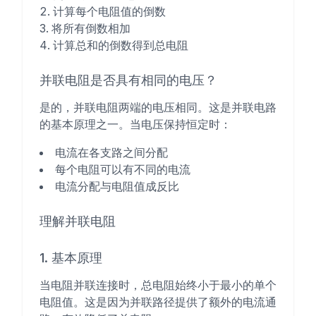
计算每个电阻值的倒数
将所有倒数相加
计算总和的倒数得到总电阻
并联电阻是否具有相同的电压？
是的，并联电阻两端的电压相同。这是并联电路
的基本原理之一。当电压保持恒定时：
电流在各支路之间分配
每个电阻可以有不同的电流
电流分配与电阻值成反比
理解并联电阻
1. 基本原理
当电阻并联连接时，总电阻始终小于最小的单个
电阻值。这是因为并联路径提供了额外的电流通