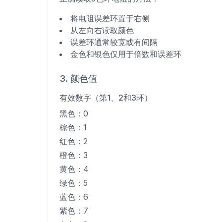
将电阻误差环置于右侧
从左向右读取颜色
误差环通常较宽或有间隔
金色和银色仅用于倍数和误差环
3. 颜色值
有效数字（第1、2和3环）
黑色：0
棕色：1
红色：2
橙色：3
黄色：4
绿色：5
蓝色：6
紫色：7