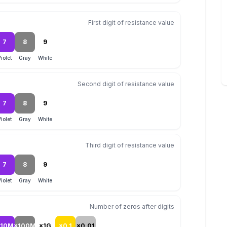
First digit of resistance value
7
8
9
iolet
Gray
White
Second digit of resistance value
7
8
9
iolet
Gray
White
Third digit of resistance value
7
8
9
iolet
Gray
White
Number of zeros after digits
×10M
×100M
×1G
×0.1
×0.01