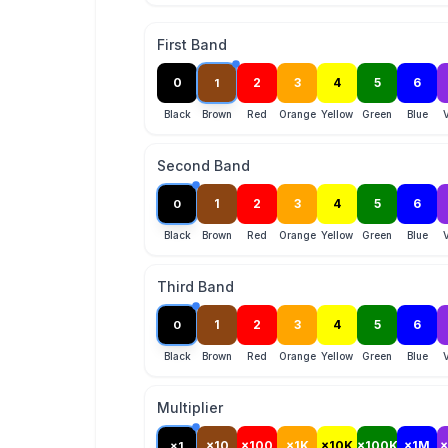
First Band
0
2
3
4
5
6
1
Black
Brown
Red
Orange
Yellow
Green
Blue
V
Second Band
1
2
3
4
5
6
0
Black
Brown
Red
Orange
Yellow
Green
Blue
V
Third Band
1
2
3
4
5
6
0
Black
Brown
Red
Orange
Yellow
Green
Blue
V
Multiplier
×10
×100
×1K
×10K
×100K
×1M
×1