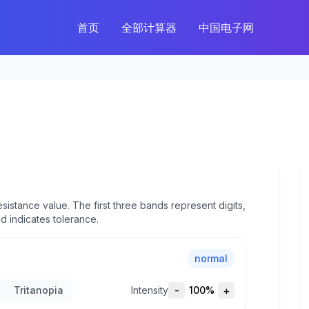
首页
全部计算器
中国电子网
esistance value. The first three bands represent digits,
and indicates tolerance.
normal
-
+
Tritanopia
Intensity
100
%