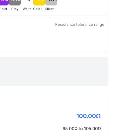
iolet
Gray
White
Gold (×0.1)
Silver (×0.01)
Resistance tolerance range
100.00Ω
95.00Ω
to
105.00Ω