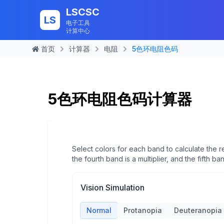
LSCSC
LS
电子工具
计算中心
首页
计算器
电阻
5色环电阻色码
5色环电阻色码计算器
Select colors for each band to calculate the r
the fourth band is a multiplier, and the fifth b
Vision Simulation
Normal
Protanopia
Deuteranopia