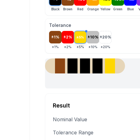
Black
Brown
Red
Orange
Yellow
Green
Blue
V
Tolerance
±1%
±2%
±10%
±20%
±5%
±1%
±2%
±5%
±10%
±20%
Result
Nominal Value
Tolerance Range