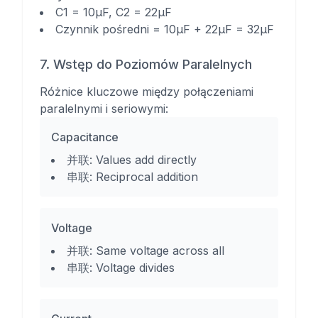
C1 = 10µF, C2 = 22µF
Czynnik pośredni = 10µF + 22µF = 32µF
7. Wstęp do Poziomów Paralelnych
Różnice kluczowe między połączeniami
paralelnymi i seriowymi:
Capacitance
并联:
Values add directly
串联:
Reciprocal addition
Voltage
并联:
Same voltage across all
串联:
Voltage divides