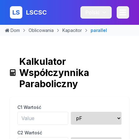
LS
LSCSC
Polski
Dom
Oblicowania
Kapacitor
parallel
Kalkulator
Współczynnika
Paraboliczny
C
1
Wartość
C
2
Wartość