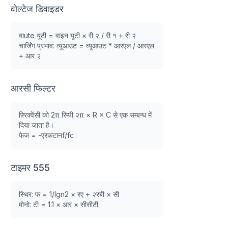
वोल्टेज डिवाइडर
वाute यूटी = वाइन यूटी × री २ / री १ + री २
चार्जिंग प्रभाव: व्यूआउट = व्यूआउट * आरएल / आरएल
+ आर २
आरसी फिल्टर
फ़्रिक्वेंसी को 2π रिम्पी २π × R × C से एक सम्बन्ध में
दिया जाता है।
फेज = -एरकटानf/fc
टाइमर 555
स्थिर: फ = 1/lgn2 × रए + २रबी × सी
मोनो: टी = 1.1 × आर × सीसीटी