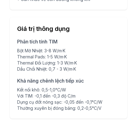
Giá trị thông dụng
Phân tích tính TIM
Bột Mờ Nhiệt: 3-8 W/m·K
Thermal Pads: 1-5 W/m·K
Thermal Đổi Lượng: 1-3 W/m·K
Dầu Chổi Nhiệt: 0,7 - 3 W/m·K
Khả năng chênh lệch tiếp xúc
Kết nối khô: 0,5-1,0°C/W
Với TIM: -0,1 đến -0,3 độ C/m
Dụng cụ đốt nóng sạc: -0,05 đến -0,1°C/W
Thường xuyên bị đóng băng: 0,2-0,5°C/V