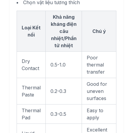
Chọn vật liệu tương thích
Khả năng
kháng điện
Loại Kết
câu
Chú ý
nối
nhiệt/Phần
tử nhiệt
Poor
Dry
0.5-1.0
thermal
Contact
transfer
Good for
Thermal
0.2-0.3
uneven
Paste
surfaces
Thermal
Easy to
0.3-0.5
Pad
apply
Excellent