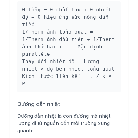
θ tổng = θ chất lưu + θ nhiệt
độ + θ hiệu ứng sức nóng dẫn
tiếp
1/Therm ảnh tổng quát =
1/Therm ảnh đầu tiên + 1/Therm
ảnh thứ hai + ... Mặc định
parallèle
Thay đổi nhiệt độ = Lượng
nhiệt × độ bền nhiệt tổng quát
Kích thước liên kết = t / k ×
P
Đường dẫn nhiệt
Đường dẫn nhiệt là con đường mà nhiệt
lượng đi từ nguồn đến môi trường xung
quanh: