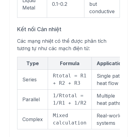
Liquid
0.1-0.2
but
Metal
conductive
Kết nối Cản nhiệt
Các mạng nhiệt có thể được phân tích
tương tự như các mạch điện tử:
Type
Formula
Application
Rtotal = R1
Single path
Series
+ R2 + R3
heat flow
1/Rtotal =
Multiple
Parallel
1/R1 + 1/R2
heat paths
Mixed
Real-world
Complex
calculation
systems