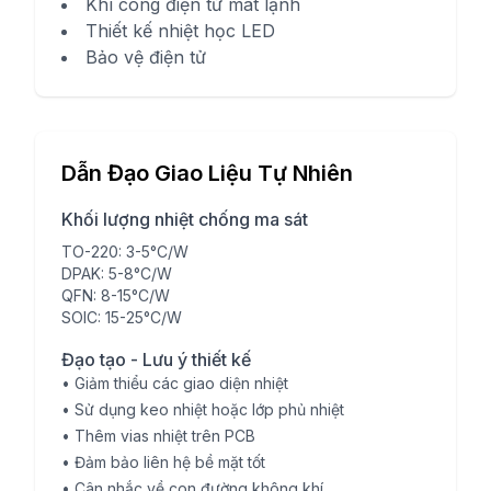
Khí công điện tử mát lạnh
Thiết kế nhiệt học LED
Bảo vệ điện tử
Dẫn Đạo Giao Liệu Tự Nhiên
Khối lượng nhiệt chống ma sát
TO-220: 3-5°C/W
DPAK: 5-8°C/W
QFN: 8-15°C/W
SOIC: 15-25°C/W
Đạo tạo - Lưu ý thiết kế
•
Giảm thiểu các giao diện nhiệt
•
Sử dụng keo nhiệt hoặc lớp phủ nhiệt
•
Thêm vias nhiệt trên PCB
•
Đảm bảo liên hệ bề mặt tốt
•
Cân nhắc về con đường không khí