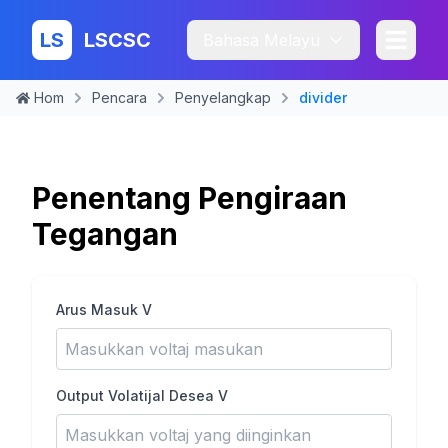
LS
LSCSC
Bahasa Melayu
Hom
Pencara
Penyelangkap
divider
Penentang Pengiraan
Tegangan
Arus Masuk V
Output Volatijal Desea V