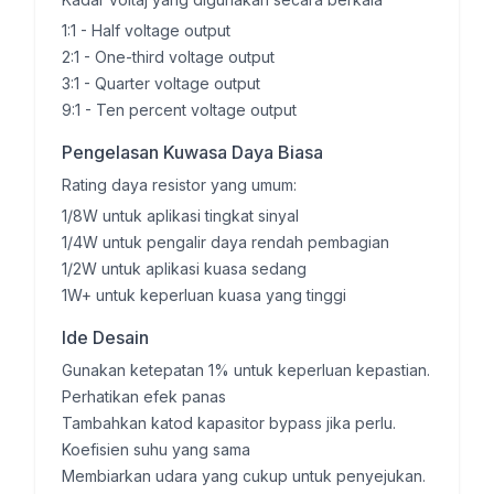
1:1
-
Half voltage output
2:1
-
One-third voltage output
3:1
-
Quarter voltage output
9:1
-
Ten percent voltage output
Pengelasan Kuwasa Daya Biasa
Rating daya resistor yang umum:
1/8W untuk aplikasi tingkat sinyal
1/4W untuk pengalir daya rendah pembagian
1/2W untuk aplikasi kuasa sedang
1W+ untuk keperluan kuasa yang tinggi
Ide Desain
Gunakan ketepatan 1% untuk keperluan kepastian.
Perhatikan efek panas
Tambahkan katod kapasitor bypass jika perlu.
Koefisien suhu yang sama
Membiarkan udara yang cukup untuk penyejukan.