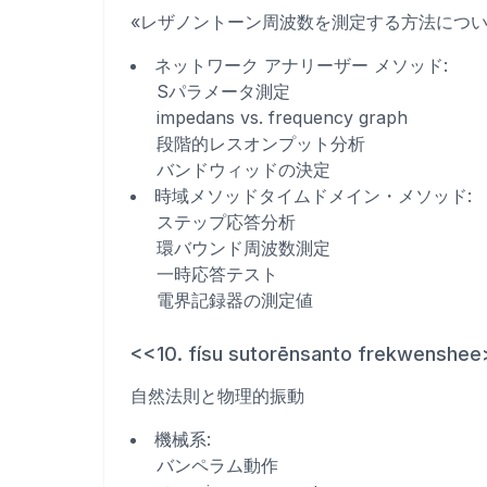
«レザノントーン周波数を測定する方法につい
ネットワーク アナリーザー メソッド
:
Sパラメータ測定
impedans vs. frequency graph
段階的レスオンプット分析
バンドウィッドの決定
時域メソッドタイムドメイン・メソッド
:
ステップ応答分析
環バウンド周波数測定
一時応答テスト
電界記録器の測定値
<<10. físu sutorēnsanto frekwenshe
自然法則と物理的振動
機械系
:
バンペラム動作