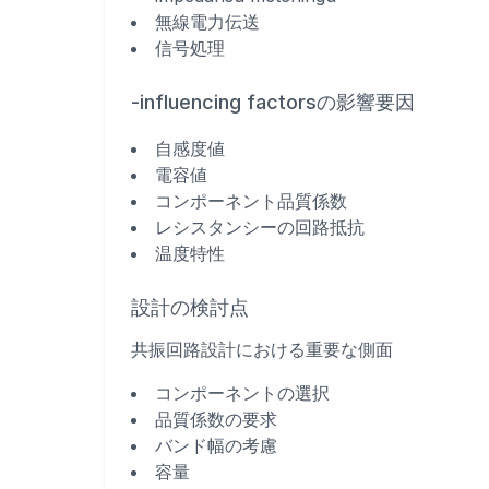
無線電力伝送
信号処理
-influencing factorsの影響要因
自感度値
電容値
コンポーネント品質係数
レシスタンシーの回路抵抗
温度特性
設計の検討点
共振回路設計における重要な側面
コンポーネントの選択
品質係数の要求
バンド幅の考慮
容量