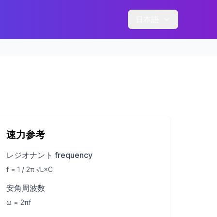
日本語
速力参考
レジオナント frequency
f = 1 / 2π √L×C
安角周波数
ω = 2πf