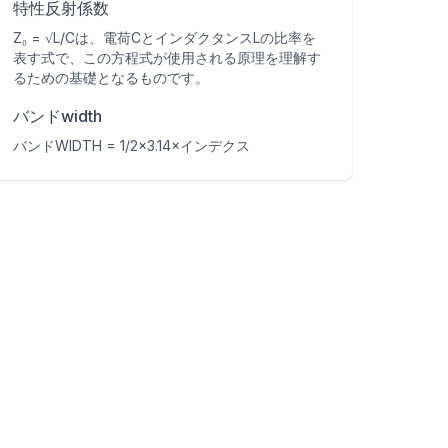
特性反射係数
Z₀ = √L/Cは、電荷CとインダクタンスLの比率を
表す式で、この方程式が使用される原理を理解す
るための基礎となるものです。
バンドwidth
バンドWIDTH = 1/2×3.14×インデクス