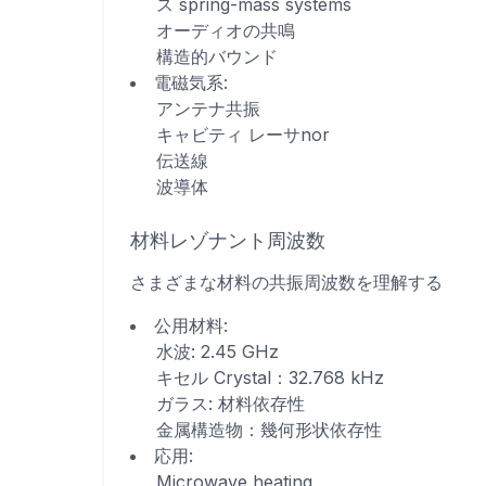
ス spring-mass systems
オーディオの共鳴
構造的バウンド
電磁気系
:
アンテナ共振
キャビティ レーサnor
伝送線
波導体
材料レゾナント周波数
さまざまな材料の共振周波数を理解する
公用材料
:
水波: 2.45 GHz
キセル Crystal：32.768 kHz
ガラス: 材料依存性
金属構造物：幾何形状依存性
応用
:
Microwave heating