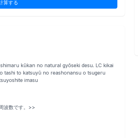
計算する
e shimaru kūkan no natural gyōseki desu. LC kikai
 o tashi to katsuyū no reashonansu o tsugeru
tsuyoshite imasu
周波数です。>>