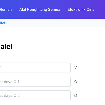
Rumah
Alat Penghitung Semua
Elektronik Cina
llel
alel
V
Ω
Ω