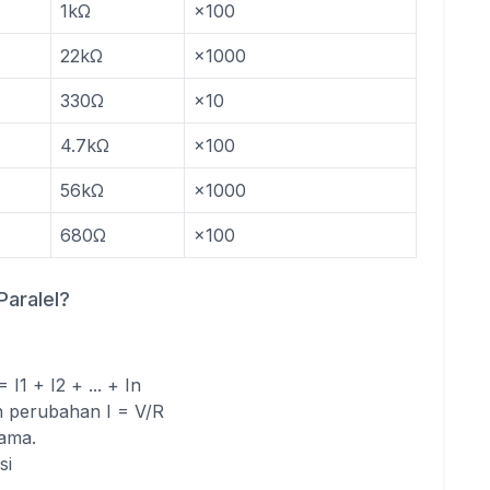
1kΩ
×100
22kΩ
×1000
330Ω
×10
4.7kΩ
×100
56kΩ
×1000
680Ω
×100
Paralel?
I1 + I2 + ... + In
n perubahan I = V/R
ama.
si