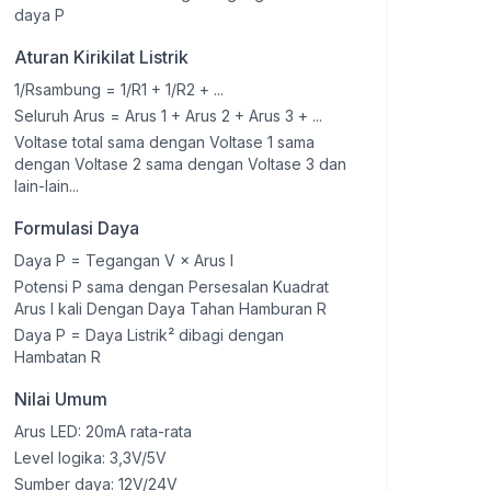
daya P
Aturan Kirikilat Listrik
1/Rsambung = 1/R1 + 1/R2 + ...
Seluruh Arus = Arus 1 + Arus 2 + Arus 3 + ...
Voltase total sama dengan Voltase 1 sama
dengan Voltase 2 sama dengan Voltase 3 dan
lain-lain...
Formulasi Daya
Daya P = Tegangan V × Arus I
Potensi P sama dengan Persesalan Kuadrat
Arus I kali Dengan Daya Tahan Hamburan R
Daya P = Daya Listrik² dibagi dengan
Hambatan R
Nilai Umum
Arus LED: 20mA rata-rata
Level logika: 3,3V/5V
Sumber daya: 12V/24V