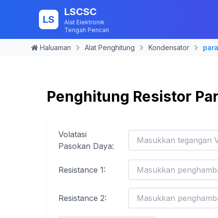
LSCSC
LS
Alat Elektronik
Tengah Pencari
Haluaman
Alat Penghitung
Kondensator
para
Penghitung Resistor Par
Volatasi
Pasokan Daya
:
Resistance
1
:
Resistance
2
: