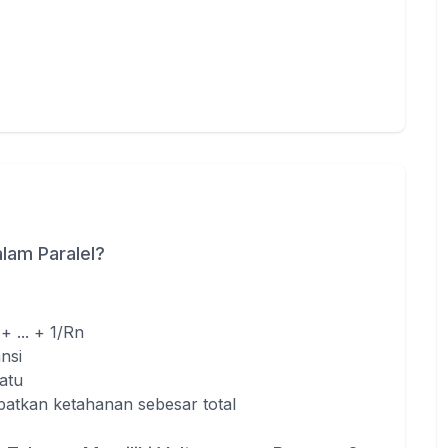
am Paralel?
+ ... + 1/Rn
ansi
atu
patkan ketahanan sebesar total