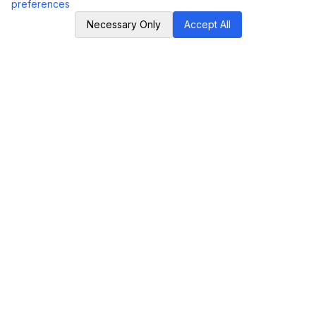
preferences
Necessary Only
Accept All
LSCSC
LS
Laboratory
of
Semiconductor
Circuit
Simulation
&
Calculation
Professional electronic engineering calculators and
simulation Calculators, providing accurate calculations
and analysis for semiconductor circuit design.
قوتCalculator
گauge‌های مقاونی