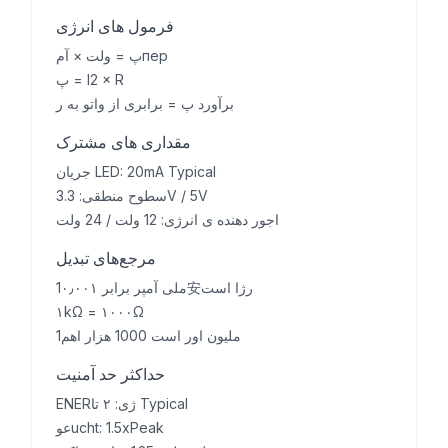
فرمول های انرژی
پ = ولت × آمпер
پ = I2 × R
برآورد پ = برابری از واتو به ر
مقداری های مشترک
جریان LED: 20mA Typical
سطوح منطقی: 3.3V / 5V
اجور دهنده ی انرژی: 12 ولت / 24 ولت
مرجع‌های تبدیل
1ملی آمپر برابر ۰٫۰۰۱安رژا است
۱kΩ = ۱۰۰۰Ω
1ملیون اور است 1000 هزار اهم
حداکثر حد آمنیت
ENERژی: ۲ تا Typical
عوucht: 1.5xPeak