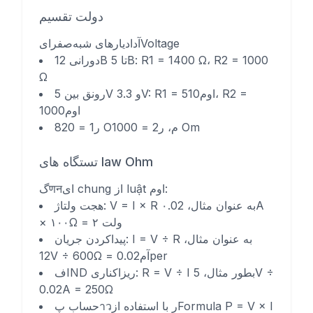
دولت تقسیم
آدادیارهای شبه‌صفرایVoltage
دورانی 12В تا 5В: R1 = 1400 Ω، R2 = 1000
Ω
رونق بین 5V و 3.3V: R1 = 510اوم، R2 =
1000اوم
ر1 = 820 Oم، ر2 = 1000 Om
تستگاه های law Ohm
گणनای chung از luật اوم:
هجت ولتاژ: V = I × R به عنوان مثال، ۰.02A
× ۱۰۰Ω = ۲ ولت
پیداکردن جریان: I = V ÷ R به عنوان مثال،
12V ÷ 600Ω = 0.02آمper
فIND ریزاکناری: R = V ÷ I بطور مثال، 5V ÷
0.02A = 250Ω
حساب پาวر با استفاده ازFormula P = V × I