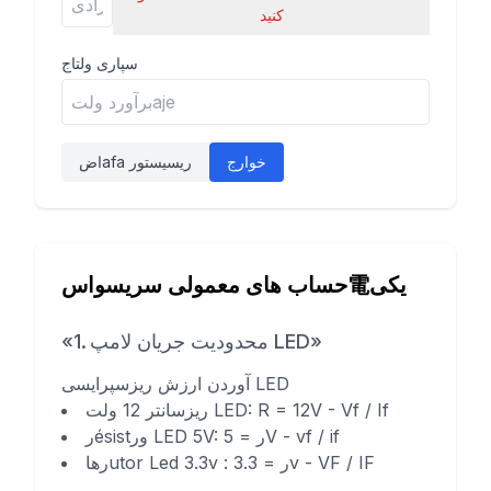
کنید
سپاری ولتاج
خوارج
اضafa ريسيستور
حساب های معمولی سریسواس電یکی
«1. محدودیت جریان لامپ LED»
آوردن ارزش ریزسپرایسی LED
ریزسانتر 12 ولت LED: R = 12V - Vf / If
رésistور LED 5V: ر = 5V - vf / if
رهاutor Led 3.3v : ر = 3.3v - VF / IF