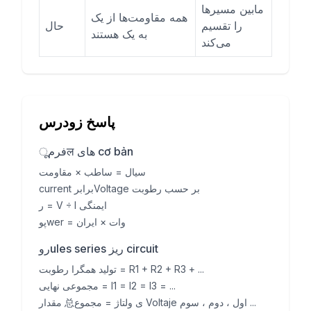
مابین مسیرها
همه مقاومت‌ها از یک
را تقسیم
حال
به یک هستند
می‌کند
پاسخ زودرس
فرمूल های cơ bản
سیال = ساطب × مقاومت
current برابرVoltage بر حسب رطوبت
ر = V ÷ I ایمنگی
پوwer = وات × ایران
روules series ریز circuit
تولید همگرا رطوبت = R1 + R2 + R3 + ...
مجموعی نهایی = I1 = I2 = I3 = ...
مقدار 总ی ولتاژ = مجموع Voltaje اول ، دوم ، سوم ...