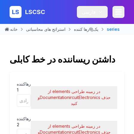
LS
LSCSC
فارسی
خانه
استراتج های محاسباتی
رها کننده电يک
series
داشتن ریساننده در خط کابلی
رهاکننده
1
از elements در زمینه طراحی
وDocumentationircuitElectronics حذف
کنید
رهاکننده
2
از elements در زمینه طراحی
وDocumentationircuitElectronics حذف