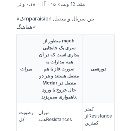
مثلا، 12 ولت× ۰.۱۵ آ ا = ۰.۱۸ واتی
«کmparaision بین سریال و متصل
هماهنگ»
منظور از mạch
سری یک جابجایی
مداری است که در آن
همه مدارات به
دورهمی
صورت فاز با هم
میراث
متصل هستند و هر دو
Medar متصل در
حال خروج یا ورود
ناهمواری می‌ریزند.
کمتر
میزان
رطوبت
ازResistance
همهResistances
کل
کمترین